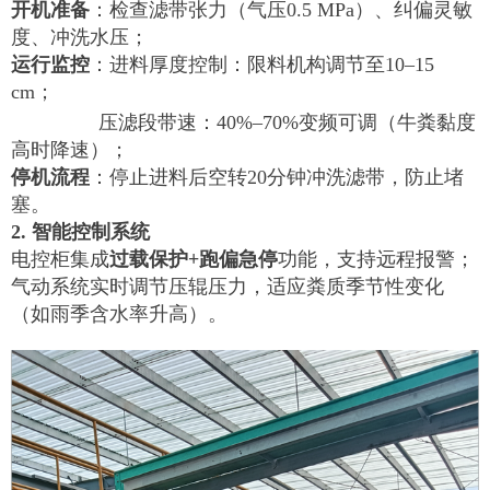
开机准备
：检查滤带张力（气压
0.5 MPa）、纠偏灵敏
度、冲洗水压；
运行监控
：进料厚度控制：限料机构调节至
10–15
cm；
压滤段带速：
40%–70%变频可调（牛粪黏度
高时降速）；
停机流程
：停止进料后空转
20分钟冲洗滤带，防止堵
塞。
2. 智能控制系统
电控柜集成
过载保护
+跑偏急停
功能，支持远程报警；
气动系统实时调节压辊压力，适应粪质季节性变化
（如雨季含水率升高）。