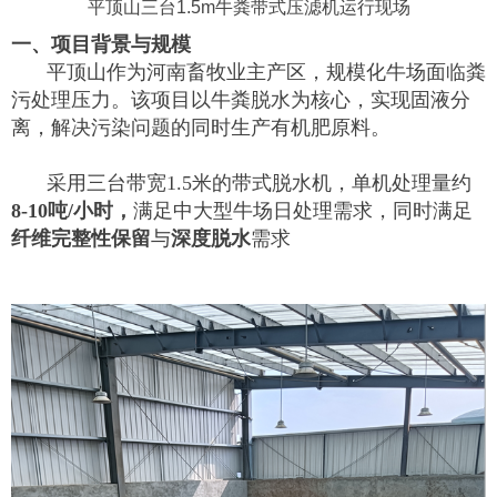
平顶山三台1.5m牛粪带式压滤机运行现场
一、项目背景与规模
平顶山作为河南畜牧业主产区，规模化牛场面临粪
污处理压力。该项目以牛粪脱水为核心，实现固液分
离，解决污染问题的同时生产有机肥原料。
采用三台带宽
1.5米的带式脱水机，单机处理量约
8
-10
吨
/小时
，
满足中
大
型牛场日处理需求
，
同时满足
纤维完整性保留
与
深度脱水
需求