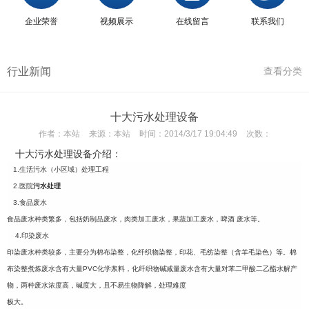
企业荣誉
视频展示
在线留言
联系我们
行业新闻
查看分类
十大污水处理设备
作者：
本站
来源：
本站
时间：
2014/3/17 19:04:49
次数：
介绍：
十大污水处理设备
1.生活污水（小区域）处理工程
2.医院
污水处理
3.食品废水
食品废水种类繁多，包括奶制品废水，肉类加工废水，果蔬加工废水，啤酒 废水
等。
4.印染废水
印染废水种类较多，主要分为棉布染整，化纤织物染整，印花、毛纺染整（含羊毛
染色）等。棉
布染整煮炼废水含有大量PVC化学浆料，化纤织物碱减量废水含有大量
对苯二甲酸二乙酯水解产
物，两种废水浓度高，碱度大，且不易生物降解，处理难度
极大。