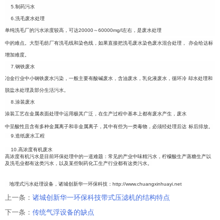
5.制药污水
6.洗毛废水处理
单纯洗毛厂的污水浓度较高，可达20000～60000mg/l左右，是废水处理
中的难点。大型毛纺厂有洗毛线和染色线，如果直接把洗毛废水染色废水混合处理，
亦会给达标
增加难度。
7.钢铁废水
冶金行业中小钢铁废水污染，一般主要有酸碱废水，含油废水，乳化液废水，循环冷
却水处理和
脱盐水处理
及部分生活污水。
8.涂装废水
涂装工艺在金属表面处理中运用极其广泛，在生产过程中基本上都有废水产生，废水
中呈酸性且含有多种金属离子和非金属离子，其中有些为一类毒物，必须经处理后达
标后排放。
9.造纸废水工程
10.高浓度有机废水
高浓度有机污水是目前环保处理中的一道难题：常见的产业中味精污水，柠檬酸生产
蒸糖生产以
及洗毛业都有这类污水，以及某些制药化工生产行业都有这类污水。
地埋式污水处理设备
，诸城创新华一环保科技：
http://www.chuangxinhuayi.net
上一条：
诸城创新华一环保科技带式压滤机的结构特点
下一条：
传统气浮设备的缺点