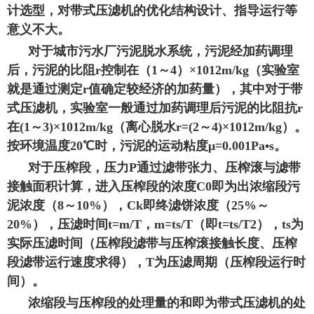
计选型，对带式压滤机的优化结构设计、指导运行等
意义不大。
对于城市污水厂污泥脱水系统，污泥经加药调理
后，污泥的比阻r控制在（1～4）×1012m/kg（实验室
就是通过测定r值确定较经济的加药量），其中对于带
式压滤机，实验室一般通过加药调理后污泥的比阻抗r
在(1～3)×1012m/kg（离心脱水r=(2～4)×1012m/kg）。
按环境温度20℃时，污泥的运动粘度μ=0.001Pa•s。
对于压榨段，压力P通过滤带张力、压榨滚与滤带
接触面积计算，进入压榨段的浓度C0即为出浓缩段污
泥浓度（8～10%），Ck即终滤饼浓度（25%～
20%），压滤时间t=m/T，m=ts/T（即t=ts/T2），ts为
实际压滤时间（压榨段滤带与压榨滚接触长度、压榨
段滤带运行速度求得），T为压滤周期（压榨段运行时
间）。
浓缩段与压榨段的处理量的和即为带式压滤机的处