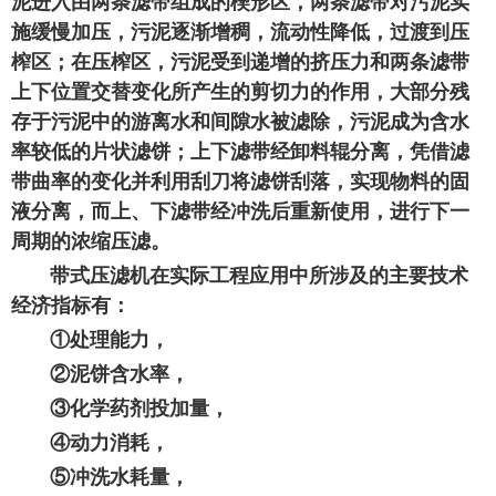
泥进入由两条滤带组成的楔形区，两条滤带对污泥实
施缓慢加压，污泥逐渐增稠，流动性降低，过渡到压
榨区；在压榨区，污泥受到递增的挤压力和两条滤带
上下位置交替变化所产生的剪切力的作用，大部分残
存于污泥中的游离水和间隙水被滤除，污泥成为含水
率较低的片状滤饼；上下滤带经卸料辊分离，凭借滤
带曲率的变化并利用刮刀将滤饼刮落，实现物料的固
液分离，而上、下滤带经冲洗后重新使用，进行下一
周期的浓缩压滤。
带式压滤机在实际工程应用中所涉及的主要技术
经济指标有：
①处理能力，
②泥饼含水率，
③化学药剂投加量，
④动力消耗，
⑤冲洗水耗量，