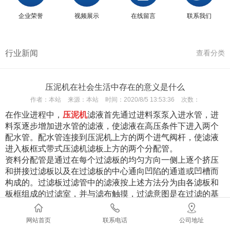
企业荣誉
视频展示
在线留言
联系我们
行业新闻
查看分类
压泥机在社会生活中存在的意义是什么
作者：
本站
来源：
本站
时间：
2020/8/5 13:53:36
次数：
在作业进程中，
压泥机
滤液首先通过进料泵泵入进水管，进
料泵逐步增加进水管的滤液，使滤液在高压条件下进入两个
配水管。配水管连接到压泥机上方的两个进气阀杆，使滤液
进入板框式带式压滤机滤板上方的两个分配管。
资料分配管是通过在每个过滤板的均匀方向一侧上逐个挤压
和拼接过滤板以及在过滤板的中心通向凹陷的通道或凹槽而
构成的。过滤板过滤管中的滤液按上述方法分为由各滤板和
板框组成的过滤室，并与滤布触摸，过滤意图是在过滤的基
础上完成的。
在压泥机滤液过滤结束时，别离的滤液通过滤板下方的水管
网站首页
联系电话
公司地址
收集，然后从单个滤板的排水阀流出以排出设备。这是从压