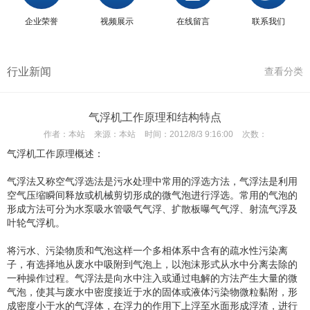
企业荣誉
视频展示
在线留言
联系我们
行业新闻
查看分类
气浮机工作原理和结构特点
作者：
本站
来源：
本站
时间：
2012/8/3 9:16:00
次数：
气浮机工作原理概述：
气浮法又称空气浮选法是污水处理中常用的浮选方法，气浮法是利用
空气压缩瞬间释放或机械剪切形成的微气泡进行浮选。常用的气泡的
形成方法可分为水泵吸水管吸气气浮、扩散板曝气气浮、射流气浮及
叶轮气浮机。
将污水、污染物质和气泡这样一个多相体系中含有的疏水性污染离
子，有选择地从废水中吸附到气泡上，以泡沫形式从水中分离去除的
一种操作过程。气浮法是向水中注入或通过电解的方法产生大量的微
气泡，使其与废水中密度接近于水的固体或液体污染物微粒黏附，形
成密度小于水的气浮体，在浮力的作用下上浮至水面形成浮渣，进行