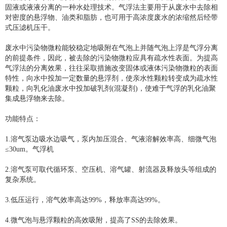
固液或液液分离的一种水处理技术。气浮法主要用于从废水中去除相
对密度的悬浮物、油类和脂肪，也可用于高浓度废水的浓缩然后经带
式压滤机压干。
废水中污染物微粒能较稳定地吸附在气泡上并随气泡上浮是气浮分离
的前提条件，因此，被去除的污染物微粒应具有疏水性表面。为提高
气浮法的分离效果，往往采取措施改变固体或液体污染物微粒的表面
特性，向水中投加一定数量的悬浮剂，使亲水性颗粒转变成为疏水性
颗粒，向乳化油废水中投加破乳剂(混凝剂)，使难于气浮的乳化油聚
集成悬浮物来去除。
功能特点：
1.溶气泵边吸水边吸气，泵内加压混合、气液溶解效率高、细微气泡
≤30um。气浮机
2.溶气泵可取代循环泵、空压机、溶气罐、射流器及释放头等组成的
复杂系统。
3.低压运行，溶气效率高达99%，释放率高达99%。
4.微气泡与悬浮颗粒的高效吸附，提高了SS的去除效果。