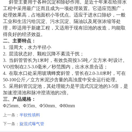
斜管主要用于各种沉淀和除砂作用。是近十年来在给排水
工程中采用最广泛而且成为一项处理装置。它适应范围广，
处理效果高，占地面积小等优点。适应于进水口除砂，一般
工业和生活污给沉淀、污水沉淀、隔油以及尾张浓缩等处
理，即适用于新建工程，又适用于现有旧池的改造，均能取
得良好的经济效益。
二、主要特点：
1. 湿周大，水力半径小
2. 层流状态好、颗粒沉降不紊流干扰；
3. 当斜管管长为1米时，有效负荷按3-5吨／立方米·时设计。
VO控制在2.5-3.0毫米／秒范围内，出水水质合适；
4. 在取水口处采用玻璃蜂窝斜管，管长在2.0-3.0米时，可在
50-100公斤／立方米泥沙含量的高浊度中安全运行处理。
5. 采用斜管沉淀池，其处理能力是平流式沉淀池的3-5倍，是
加速澄清池和脉冲澄清池的2倍。
三、
产品规格：
Φ25mm、Φ35m、Φ50mm、Φ80mm
上一条：
半软性填料
下一条：
旋混式曝气管