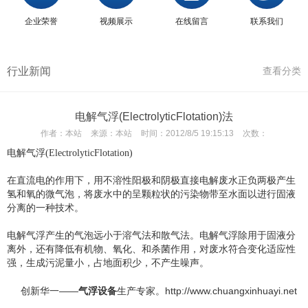
企业荣誉
视频展示
在线留言
联系我们
行业新闻
查看分类
电解气浮(ElectrolyticFlotation)法
作者：
本站
来源：
本站
时间：
2012/8/5 19:15:13
次数：
电解气浮(ElectrolyticFlotation)
在直流电的作用下，用不溶性阳极和阴极直接电解废水正负两极产生
氢和氧的微气泡，将废水中的呈颗粒状的污染物带至水面以进行固液
分离的一种技术。
电解气浮产生的气泡远小于溶气法和散气法。电解气浮除用于固液分
离外，还有降低有机物、氧化、和杀菌作用，对废水符合变化适应性
强，生成污泥量小，占地面积少，不产生噪声。
创新华一——
气浮设备
生产专家。
http://www.chuangxinhuayi.net