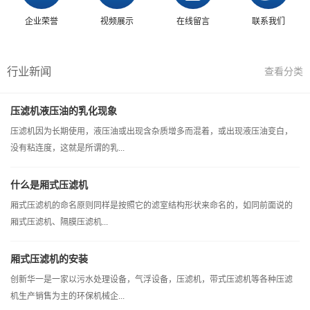
企业荣誉
视频展示
在线留言
联系我们
行业新闻
查看分类
压滤机液压油的乳化现象
压滤机因为长期使用，液压油或出现含杂质增多而混着，或出现液压油变白，
没有粘连度，这就是所谓的乳...
什么是厢式压滤机
厢式压滤机的命名原则同样是按照它的滤室结构形状来命名的，如同前面说的
厢式压滤机、隔膜压滤机...
厢式压滤机的安装
创新华一是一家以污水处理设备，气浮设备，压滤机，带式压滤机等各种压滤
机生产销售为主的环保机械企...