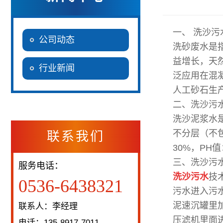
一、 洗沙污
公司动态
洗砂废水是
益增长，天
行业新闻
泛应用在混
人工砂石生
二、洗沙污
洗沙泥浆水
不分层（不包
联系我们
30%，PH值
三、洗沙污
服务电话：
洗沙污水
技
0536-6438321
污水进入污
泥速沉罐里
联系人：李经理
压滤机里面
电话：135-8917-7011