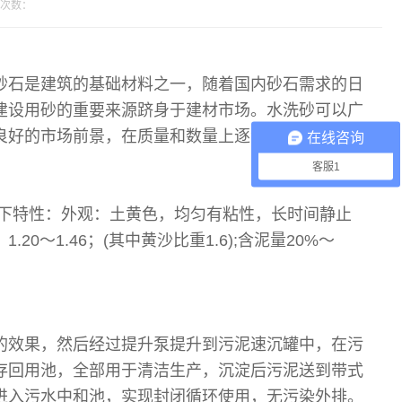
次数：
砂石是建筑的基础材料之一，随着国内砂石需求的日
建设用砂的重要来源跻身于建材市场。水洗砂可以广
良好的市场前景，在质量和数量上逐渐替代天然砂是
在线咨询
客服1
如下特性：外观：土黄色，均匀有粘性，长时间静止
～1.46；(其中黄沙比重1.6);含泥量20%～
的效果，然后经过提升泵提升到污泥速沉罐中，在污
存回用池，全部用于清洁生产，沉淀后污泥送到带式
进入污水中和池，实现封闭循环使用，无污染外排。