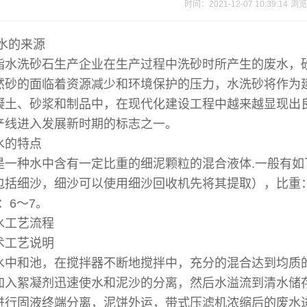
时间：2021-12-07 10:39:14
浏览
水的来源
指水洗砂石生产企业在生产过程中洗砂时所产生的废水，
然砂的面临着资源减少和环境保护的压力，水洗砂将作为
凝土、砂浆和制品中，在现代化建设工程中越来越显现出
产线进入发展新时期的标志之一。
水的特点
是一种水中含有一定比重的细泥颗粒的混合液体.一般有
括细沙，细沙可以使用细沙回收机先将其提取），比重：1.20
：6～7。
水工艺流程
术工艺说明
水中和池，在搅拌器不断地搅拌中，充分的混合达到均质
加入絮凝剂迅速使水和泥沙的分离，然后水溢流到清水储
进行固液终端分离，泥饼外运，带式压滤机浓缩后的废水