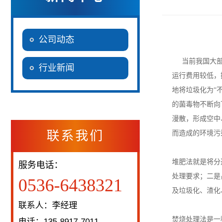
公司动态
当前我国大部分
行业新闻
运行费用较低，
地将垃圾化为“
的菌毒物不断向
漫散，形成空中
联系我们
而造成的环境污
堆肥法就是将分
服务电话：
处理要求；二是
0536-6438321
及垃圾化、渣化
联系人：李经理
焚烧处理法是一
电话：135-8917-7011