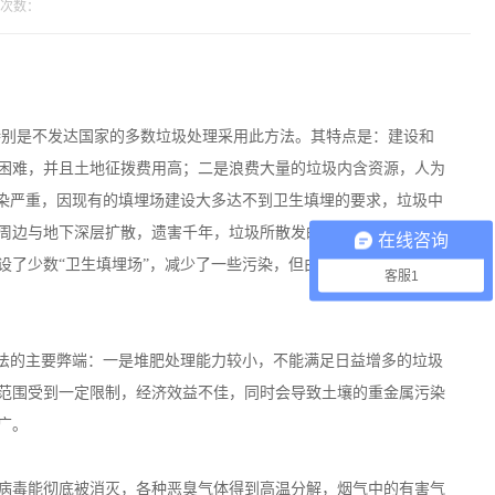
次数：
别是不发达国家的多数垃圾处理采用此方法。其特点是：建设和
困难，并且土地征拨费用高；二是浪费大量的垃圾内含资源，人为
污染严重，因现有的填埋场建设大多达不到卫生填埋的要求，垃圾中
周边与地下深层扩散，遗害千年，垃圾所散发的毒、臭气体向周围
在线咨询
设了少数“卫生填埋场”，减少了一些污染，但由于技术上的不完善
客服1
此法的主要弊端：一是堆肥处理能力较小，不能满足日益增多的垃圾
范围受到一定限制，经济效益不佳，同时会导致土壤的重金属污染
广。
病毒能彻底被消灭，各种恶臭气体得到高温分解，烟气中的有害气