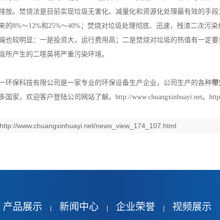
排放。焚烧法是目前实现垃圾无害化、减量化和资源化处理最有效的手段
来的8%～12%和25%～40%；焚烧对垃圾处理彻底、迅速，残渣二次
端也较明显：一是投资大，运行费用高；二是焚烧对垃圾的热值有一定要
圾所产生的二噁英将严重污染环境。
环保科技有限公司是一家专业的环保设备生产企业，公司生产的各种
带
多国家，欢迎客户登陆公司网站了解。
http://www.chuangxinhuayi.net
。
http
http://www.chuangxinhuayi.net/news_view_174_107.html
产品展示
新闻中心
企业荣誉
视频展示
|
|
|