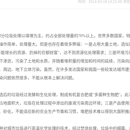
时间：2014-03-19 14:22:49
浏览
垃圾处理以填埋为主，约占全部处理量的70%以上。世界多数国家，特
操作简单，处理量大。但是也存在着很多弊端：一是占用大量土地，选址
不能增长的资源、扔掉的巨额财富”，达不到资源化处理需求；三是环境
下渗沥，污染了土地和水质，并随着堆积量的增加和时间的延续，污染向
、周边、地下立体污染。虽然，在许多发达国家和我国一些较发达城市建
染问题依然很多，不能从根本上解决问题。
选后的垃圾经过发酵和生化处理，制成有机复合肥或“多菌种生物肥”。
占地面积大，垃圾在处理过程中渗出的废液污染周边环境；三是产品使用
、砂化，不能适应新的农业生产节奏和习惯，堆肥技术难以得到大面积推
种对城市垃圾进行高温化学处理的技术，经过焚烧处理，垃圾中的细菌、