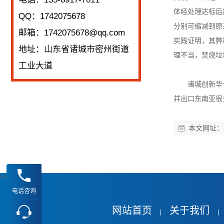
体经处理达标后
QQ：1742075678
分别可缩减到原
邮箱：1742075678@qq.com
实践证明，其弊
地址：山东省诸城市密州街道
理不当，焚烧垃
工业大道
诸城创新华一
并出口东南亚很
本文网址：
xuz
电话咨询
网站首页
关于我们
|
|