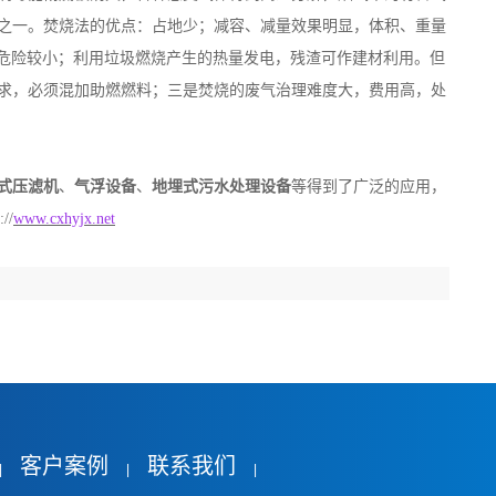
之一。焚烧法的优点：占地少；减容、减量效果明显，体积、重量
污染危险较小；利用垃圾燃烧产生的热量发电，残渣可作建材利用。但
求，必须混加助燃燃料；三是焚烧的废气治理难度大，费用高，处
式压滤机
、
气浮设备
、
地埋式污水处理设备
等得到了广泛的应用，
://
www.cxhyjx.net
客户案例
联系我们
|
|
|