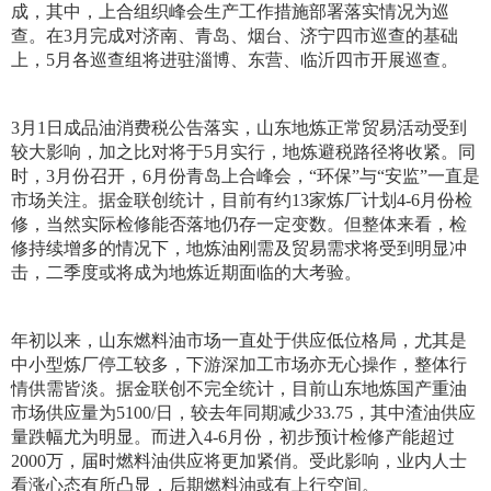
成，其中，上合组织峰会生产工作措施部署落实情况为巡
查。在3月完成对济南、青岛、烟台、济宁四市巡查的基础
上，5月各巡查组将进驻淄博、东营、临沂四市开展巡查。
3月1日成品油消费税公告落实，山东地炼正常贸易活动受到
较大影响，加之比对将于5月实行，地炼避税路径将收紧。同
时，3月份召开，6月份青岛上合峰会，“环保”与“安监”一直是
市场关注。据金联创统计，目前有约13家炼厂计划4-6月份检
修，当然实际检修能否落地仍存一定变数。但整体来看，检
修持续增多的情况下，地炼油刚需及贸易需求将受到明显冲
击，二季度或将成为地炼近期面临的大考验。
年初以来，山东燃料油市场一直处于供应低位格局，尤其是
中小型炼厂停工较多，下游深加工市场亦无心操作，整体行
情供需皆淡。据金联创不完全统计，目前山东地炼国产重油
市场供应量为5100/日，较去年同期减少33.75，其中渣油供应
量跌幅尤为明显。而进入4-6月份，初步预计检修产能超过
2000万，届时燃料油供应将更加紧俏。受此影响，业内人士
看涨心态有所凸显，后期燃料油或有上行空间。