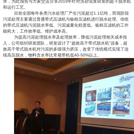
求，为此报告与大家交流分享
2019年针对洗砂泥浆研发的超干脱水机
和运行工艺。
目前全国每年各类污水处理厂产生污泥超过
1.1亿吨，而现阶段
污泥处理主要通过普通带式压滤机与板框压滤机进行脱水处理。传统
的带式压滤机污泥脱水率低、污泥减量化程度低。板框压滤机的工作
能耗大，工作效率低、维护成本高。
为提高污泥处理脱水率及处理效率，降低污泥处理相关成本投
入，公司组织研发团队，研发设计了
“超效高干带式脱水机”设备，超
效高干带式脱水机对污泥的多级强力挤压，改变了传统模式实现了连
续高压脱水，物料含水率比常规带机低40-50%以上。