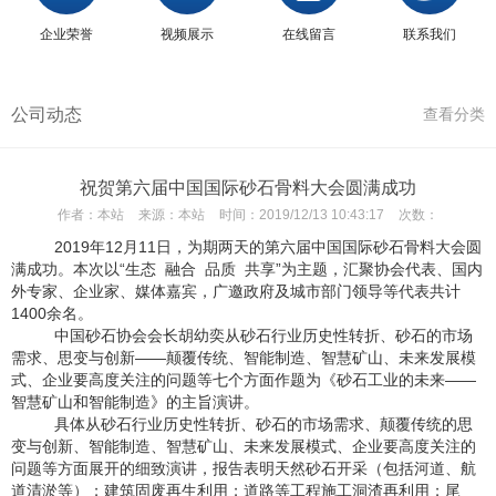
企业荣誉
视频展示
在线留言
联系我们
公司动态
查看分类
祝贺第六届中国国际砂石骨料大会圆满成功
作者：
本站
来源：
本站
时间：
2019/12/13 10:43:17
次数：
2019年12月11日，为期两天的第六届中国国际砂石骨料大会
圆
满成功。本次以
“生态 融合 品质 共享”为主题，汇聚协会代表、国内
外专家、企业家、媒体嘉宾，
广邀政府及城市部门领导等代表共计
1400余名。
中国砂石协会会长胡幼奕从砂石行业历史性转折、砂石的市场
需求、思变与创新
——颠覆传统、智能制造、智慧矿山、未来发展模
式、企业要高度关注的问题等七个方面作题为《砂石工业的未来——
智慧矿山和智能制造》的主旨演讲。
具体从
砂石行业历史性转折、砂石的市场需求、颠覆传统的思
变与创新、智能制造、智慧矿山、未来发展模式、企业要高度关注的
问题
等方面展开的细致演讲，报告表明天然砂石开采（包括河道、航
道清淤等）；建筑固废再生利用；道路等工程施工洞渣再利用；尾