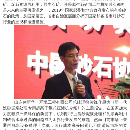
矿、废石资源再利用；原生石矿、开采原生石矿加工的机制砂石都将
是未来的主要供应源之一，
2019年国家部委和地方政府发布的有关砂
石的政策，从国家层面、省市自治区层面分析了国家和各省市对砂石
行业的重视和推进措施
。
山东创新华一环境工程有限公司总经理徐汝锋作题为《新一代
洗砂泥浆处理专用超高干带式压滤机介绍》的主题报告。在国家加大
力度狠抓严抓环保的前提下，机制砂行业洗砂泥浆处理和泥浆再利用
制砖含水率过高的问题成为困扰行业发展的难题，然而目前市场上普
通的脱水设备处理干度低，运行成本高等问题已不能适应市场的要