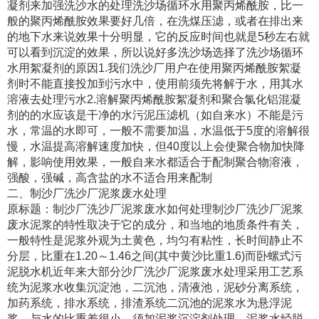
凝剂来加强洗沙水的处理洗沙场循环水用聚丙烯酰胺，比一
般的聚丙烯酰胺效果要好几倍，在洗煤压滤，或者在排出来
的地下水来说效果十分明显，它的反应时间也就是5秒左右就
可以看到沉淀的效果，所以说好多洗沙场选择了洗沙场循环
水用絮凝剂的原因1.我们洗沙厂用户在使用聚丙烯酰胺絮凝
剂时不能直接投加到污水中，使用前须先将解于水，用其水
溶液去处理污水2.溶解聚丙烯酰胺絮凝剂和聚合氯化铝混凝
剂的的水应该是干净的水污泥压滤机（如自来水）不能是污
水，常温的水即可，一般不需要加温，水温低于5度的溶解很
慢，水温提高溶解速度加快，但40度以上会使聚合物加快降
解，影响使用效果，一般自来水都适合于配制聚合物溶液，
强酸，强碱，高含盐的水不适合用来配制
二、制沙厂洗沙厂泥浆废水处理
原标题：制沙厂洗沙厂泥浆废水如何处理制沙厂洗沙厂泥浆
废水泥浆的特性取决于它的成分，和当地的地质条件有关，
一般特性是泥浆外观为土黄色，均匀有粘性，长时间静止不
分层，比重在1.20～1.46之间(其中黄沙比重1.6)而卧螺式污
泥脱水机近年来大部分沙厂洗沙厂泥浆废水处理采用工艺系
统为泥浆水收集沉淀池，二沉池，清液池，泥砂分离系统，
加药系统，排水系统，排渣系统二沉池的泥浆水为悬浮泥
浆，与水的比重差很小，须加泥浆沉淀剂处理，泥浆水经脱