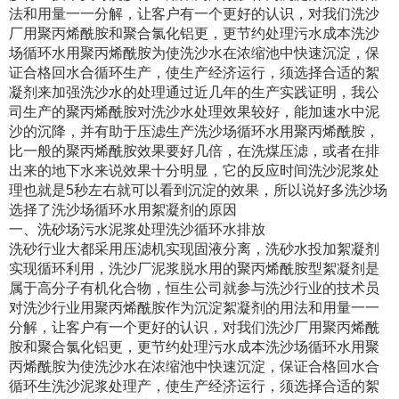
法和用量一一分解，让客户有一个更好的认识，对我们洗沙
厂用聚丙烯酰胺和聚合氯化铝更，更节约处理污水成本洗沙
场循环水用聚丙烯酰胺为使洗沙水在浓缩池中快速沉淀，保
证合格回水合循环生产，使生产经济运行，须选择合适的絮
凝剂来加强洗沙水的处理通过近几年的生产实践证明，我公
司生产的聚丙烯酰胺对洗沙水处理效果较好，能加速水中泥
沙的沉降，并有助于压滤生产洗沙场循环水用聚丙烯酰胺，
比一般的聚丙烯酰胺效果要好几倍，在洗煤压滤，或者在排
出来的地下水来说效果十分明显，它的反应时间洗沙泥浆处
理也就是5秒左右就可以看到沉淀的效果，所以说好多洗沙场
选择了洗沙场循环水用絮凝剂的原因
一、洗砂场污水泥浆处理洗沙循环水排放
洗砂行业大都采用压滤机实现固液分离，洗砂水投加絮凝剂
实现循环利用，洗沙厂泥浆脱水用的聚丙烯酰胺型絮凝剂是
属于高分子有机化合物，恒生公司就参与洗沙行业的技术员
对洗沙行业用聚丙烯酰胺作为沉淀絮凝剂的用法和用量一一
分解，让客户有一个更好的认识，对我们洗沙厂用聚丙烯酰
胺和聚合氯化铝更，更节约处理污水成本洗沙场循环水用聚
丙烯酰胺为使洗沙水在浓缩池中快速沉淀，保证合格回水合
循环生洗沙泥浆处理产，使生产经济运行，须选择合适的絮