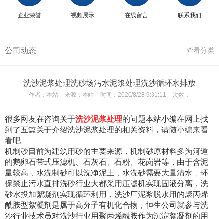
企业荣誉
视频展示
在线留言
联系我们
公司动态
查看分类
洗沙泥浆处理洗砂场污水泥浆处理洗沙循环水排放
作者：
本站
来源：
本站
时间：
2020/8/28 9:31:11
次数：
很多网友在咨询关于
洗沙泥浆处理
的问题本站小编在网上找
到了五篇关于介绍洗沙泥浆处理的相关资料，请随小编来看
看吧
机制砂目前为建筑用砂的主要来源，机制砂原材料多为河道
的鹅卵石带式压滤机、石灰石、石粉、花岗岩等，由于含泥
量较高，水洗制砂可以洗净泥土，水洗砂需要大量清水，环
保禁止污水直排洗砂行业大都采用压滤机实现固液分离，洗
砂水投加絮凝剂实现循环利用，洗沙厂泥浆脱水用的聚丙烯
酰胺型絮凝剂是属于高分子有机化合物，恒生公司就参与洗
沙行业技术员对洗沙行业用聚丙烯酰胺作为沉淀絮凝剂的用