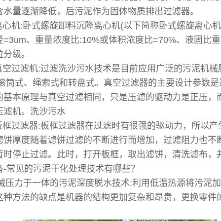
含水量逐渐降低，后污泥作为固体物质排出过滤器。
水离心机:卧式螺旋卸料沉降离心机(以下简称卧式螺旋离心
=3um、重量浓度比:10%或体积浓度比=70%、液固比重差
粒分级。
水真空过滤机:过滤洗沙污水技术是目前应用广泛的污泥机
:滚筒式、绳索式和转盘式。真空过滤器的主要设计参数
的基本原理与真空过滤相同，只是压滤的驱动力是正压，
压滤机。洗沙污水
板框过滤器:板框过滤器在过滤时有很强的驱动力，所以产
滤饼厚度随着滤饼过滤的不断进行而增加，过滤阻力也不
暂时停止过滤。此时，打开板框，取出滤饼，清洗滤布，
备-常见的污泥干化处理技术有哪些？
机械压力于一体的污泥深度脱水技术:利用低温热源将污泥加热
这种方法的缺点是机器的结构更加复杂和昂贵，更换零件
。