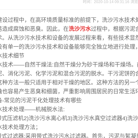
时间：2020-10-14 09:31:16
浏览
建设过程中，在高环境质量标准的前提下，洗沙污水技术
易造成腐蚀和恶臭。因此，在
洗沙污水
过程中，根据污泥
术。从洗沙污水技术和设备的发展过程来看，有些技术显
没有单一的洗沙污水技术和设备能够完全独立地进行处理
水技术细节
水技术——自然干燥法:自然干燥分为砂干燥场和干燥场
泥、消化污泥、化学污泥和混合污泥的脱水。干污泥饼的含
这种方法一般只适用于相对干燥的地区。这种方法的另一
蚀也容易产生恶臭和细菌，严重影响周围居民的日常生活
备-常见的污泥干化处理技术有哪些
水技术处理——机械脱水法:
带式压滤机2)洗沙污水离心机3)洗沙污水真空过滤器4)洗
水技术处理方法；
水带式过滤器:采用带式洗沙污水过滤器。首先，污泥与絮