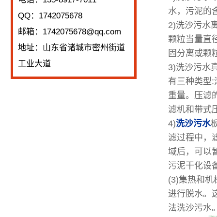
水，污泥的
QQ：1742075678
2)洗沙污
邮箱：1742075678@qq.com
颗粒当量直径
地址：山东省诸城市密州街道
固分离或颗
工业大道
3)洗沙污
有三种类型
重量。压滤
滤机和带式
4)
洗沙污水
滤过程中，
域后，可以
污泥干化设
(3)集热和
进行脱水。
法洗沙污水