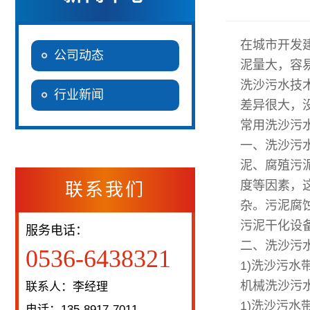
在城市开发
公司动态
泥量大，容
洗沙污水技
行业新闻
差异很大，
常用洗沙污
一、洗沙污
泥、腐殖污
度等因素，
联系我们
杂。污泥腐
污泥干化设
服务电话：
二、洗沙污
0536-6438321
1)洗沙污水
机械洗沙污
联系人：李经理
1)洗沙污
电话：135-8917-7011