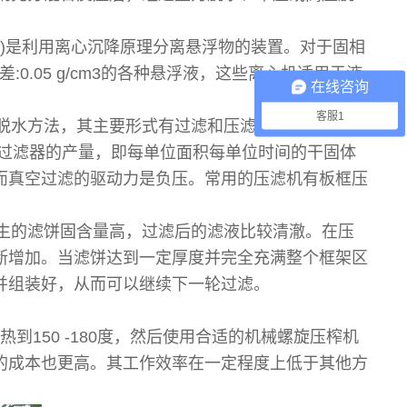
机)是利用离心沉降原理分离悬浮物的装置。对于固相
:0.05 g/cm3的各种悬浮液，这些离心机适用于液
在线咨询
客服1
械脱水方法，其主要形式有过滤和压滤。真空过滤器
是过滤器的产量，即每单位面积每单位时间的干固体
而真空过滤的驱动力是负压。常用的压滤机有板框压
生的滤饼固含量高，过滤后的滤液比较清澈。在压
断增加。当滤饼达到一定厚度并完全充满整个框架区
并组装好，从而可以继续下一轮过滤。
到150 -180度，然后使用合适的机械螺旋压榨机
的成本也更高。其工作效率在一定程度上低于其他方