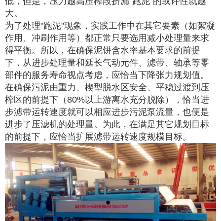
低，但是，压力越高压榨段挤漏"跑泥"的或许性就越
大。
为了处理"跑泥"现象，实践工作中在其它要素（如絮凝
作用、冲刷作用等）都正常只要选用减小处理量来求
得平衡。所以，在确保泥饼含水率基本要求的前提
下，从进步处理量和延长气动元件、滤带、轴承等零
部件的服务寿命视点考虑，应恰当下降张力规划值。
在确保污泥由重力、楔型脱水区安全、平稳过渡到压
榨区的前提下（80%以上游离水充分脱除），恰当进
步滤带运转速度就可以相应进步污泥泵流量，也便是
进步了压滤机的处理量。为此，在满足其它规划目标
的前提下，应恰当扩展滤带运转速度规模目标。