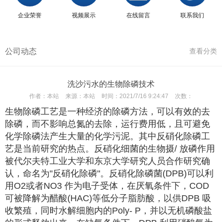
企业荣誉
视频展示
在线留言
联系我们
公司动态
查看分类
洗沙污水的生物除磷技术
作者：
本站
来源：
本站
时间：
2021/7/16 9:24:47
次数：
生物除磷工艺是一种经济的除磷方法，可以有效的去
除磷，而不影响总氮的去除，运行费用低，且可避免
化学除磷法产生大量的化学污泥。其中反硝化除磷工
艺是当前研究的热点。反硝化细菌的生物摄/ 放磷作用
被代尔夫特工业大学和东京大学研究人员合作研究确
认，命名为"反硝化除磷"。反硝化除磷菌(DPB)可以利
用O2或者NO3 作为电子受体，在厌氧条件下，COD
可被降解为醋酸(HAC)等低分子脂肪酸，以供DPB 吸
收繁殖，同时水解细胞内的Poly- P，并以无机磷酸盐