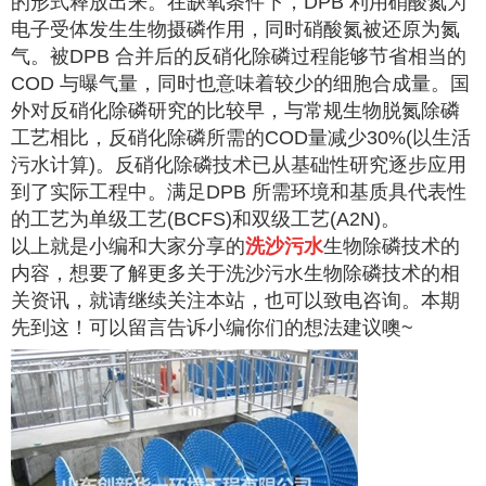
的形式释放出来。在缺氧条件下，DPB 利用硝酸氮为
电子受体发生生物摄磷作用，同时硝酸氮被还原为氮
气。被DPB 合并后的反硝化除磷过程能够节省相当的
COD 与曝气量，同时也意味着较少的细胞合成量。国
外对反硝化除磷研究的比较早，与常规生物脱氮除磷
工艺相比，反硝化除磷所需的COD量减少30%(以生活
污水计算)。反硝化除磷技术已从基础性研究逐步应用
到了实际工程中。满足DPB 所需环境和基质具代表性
的工艺为单级工艺(BCFS)和双级工艺(A2N)。
以上就是小编和大家分享的
洗沙污水
生物除磷技术的
内容，想要了解更多关于洗沙污水生物除磷技术的相
关资讯，就请继续关注本站，也可以致电咨询。本期
先到这！可以留言告诉小编你们的想法建议噢~