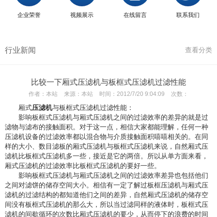
企业荣誉
视频展示
在线留言
联系我们
行业新闻
查看分类
比较一下厢式压滤机与板框式压滤机过滤性能
作者：
本站
来源：
本站
时间：
2012/7/20 9:04:09
次数：
厢式
压滤机
与板框式压滤机过滤性能：
影响板框式压滤机与厢式压滤机之间的过滤效率的差异的就是过
滤物与滤布的接触面积。对于这一点，相信大家都能理解，任何一种
压滤机设备的过滤效率都以混合物与介质接触面积嘻嘻相关的。在同
样的大小、数目滤板的厢式压滤机与板框式压滤机来说，自然厢式压
滤机比板框式压滤机多一些，接近是它的两倍。所以从单方面来看，
厢式压滤机的过滤效率比板框式压滤机的要好一些。
影响板框式压滤机与厢式压滤机之间的过滤效率差异也包括他们
之间对滤饼的储存空间大小。相信有一定了解过板框压滤机与厢式压
滤机的过滤结构的都知道他们之间的差异，自然厢式压滤机的储存空
间没有板框式压滤机的那么大，所以当过滤同样的液体时，板框式压
滤机的间歇循环的次数比厢式压滤机的要少，从而停下的浪费的时间