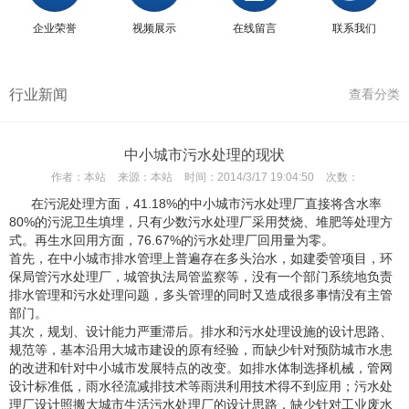
企业荣誉
视频展示
在线留言
联系我们
行业新闻
查看分类
中小城市污水处理的现状
作者：
本站
来源：
本站
时间：
2014/3/17 19:04:50
次数：
在污泥处理方面，41.18%的中小城市污水处理厂直接将含水率
80%的污泥卫生填埋，只有少数污水处理厂采用焚烧、堆肥等处理方
式。再生水回用方面，76.67%的污水处理厂回用量为零。
首先，在中小城市排水管理上普遍存在多头治水，如建委管项目，环
保局管污水处理厂，城管执法局管监察等，没有一个部门系统地负责
排水管理和污水处理问题，多头管理的同时又造成很多事情没有主管
部门。
其次，规划、设计能力严重滞后。排水和污水处理设施的设计思路、
规范等，基本沿用大城市建设的原有经验，而缺少针对预防城市水患
的改进和针对中小城市发展特点的改变。如排水体制选择机械，管网
设计标准低，雨水径流减排技术等雨洪利用技术得不到应用；污水处
理厂设计照搬大城市生活污水处理厂的设计思路，缺少针对工业废水