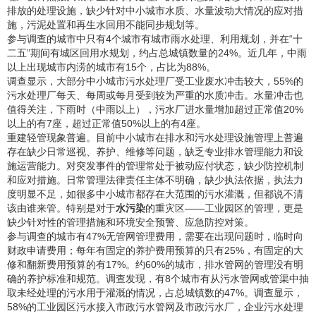
排放的处理设施，缺少针对中小城市水质、水量波动大情况的应对措
施，污泥处置和再生水回用不能同步规划等。
参与调查的城市中只有4个城市有城市雨水处理、利用规划，并在“十
二五”期间有城区回用水规划，约占总城镇数量的24%。近几年，中雨
以上出现城市内涝的城市有15个，占比为88%。
调查显示，大部分中小城市污水处理厂受工业废水冲击较大，55%的
污水处理厂每天、每周或每月受到较为严重的水质冲击。水量冲击也
值得关注，下雨时（中雨以上），污水厂进水量增加超过正常值20%
以上的有7座，超过正常值50%以上的有4座。
重建轻管现象普遍。目前中小城市在排水和污水处理设施管理上普遍
存在缺少日常巡视、养护、维修等问题，缺乏专业排水管理能力和设
施运营能力。对突发事件的管理常处于被动应付状态，缺少防控机制
和应对措施。日常管理法律责任主体不明确，缺少执法依据，执法力
度明显不足，如很多中小城市都存在大范围的污水灌溉，但都说不清
该由谁来管。特别是对于
水污染
的重灾区——工业园区的管理，更是
缺少针对性的管理措施和环境安全预警、应急防控对策。
参与调查的城市有47%无管网管理费用，需要在出现问题时，临时向
财政申请费用；每年有固定的养护费用预算的只有25%，有固定的大
修和翻新费用预算的有17%。约60%的城市，排水管网的管理没有明
确的养护标准和规范。调查发现，有8个城市有从污水管网或管渠中抽
取未经处理的污水用于灌溉的情况，占总城镇数的47%。调查显示，
58%的工业园区污水接入市政污水管网及市政污水厂，企业污水处理