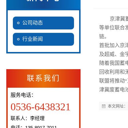
京津冀
公司动态
等单位联合
链。
行业新闻
首批加入京
及超威、金
随着我国蓄
回收利用和
联系我们
联盟将推动
津冀废蓄电
服务电话：
0536-6438321
本文网址：
联系人：李经理
电话：135-8917-7011