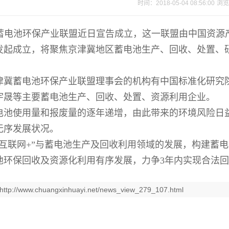
时间：2018-05-04 08:56:00
浏览
蓄电池环保产业联盟近日宣告成立，这一联盟由中国资源
发起成立，将聚焦京津冀地区蓄电池生产、回收、处置、
津冀蓄电池环保产业联盟理事会的机构有中国标准化研究
宇晟等主要蓄电池生产、回收、处置、资源利用企业。
电池使用量和报废量的逐年递增，由此带来的环境风险日
无序发展状况。
“互联网+”与蓄电池生产及回收利用领域的发展，构建蓄
池环保回收及资源化利用有序发展，力争3年内实现合法回
http://www.chuangxinhuayi.net/news_view_279_107.html