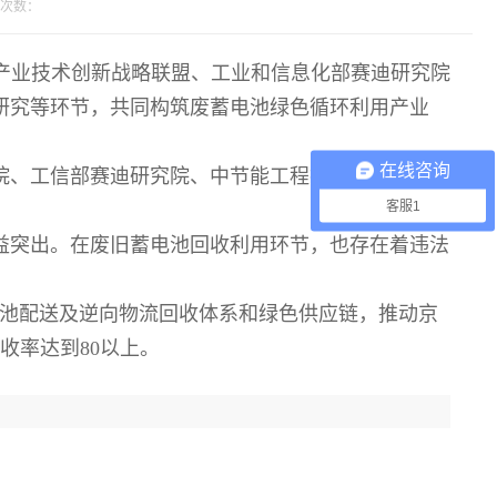
次数：
产业技术创新战略联盟、工业和信息化部赛迪研究院
研究等环节，共同构筑废蓄电池绿色循环利用产业
在线咨询
院、工信部赛迪研究院、中节能工程技术研究院，以
客服1
益突出。在废旧蓄电池回收利用环节，也存在着违法
电池配送及逆向物流回收体系和绿色供应链，推动京
收率达到80以上。