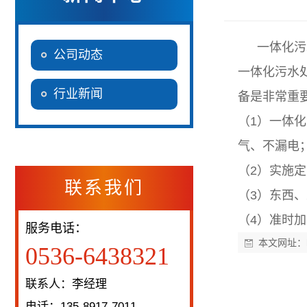
一体化污
公司动态
一体化污水
行业新闻
备是非常重
（1）一体
气、不漏电
（2）实施
联系我们
（3）东西
（4）准时
服务电话：
本文网址：
0536-6438321
联系人：李经理
电话：135-8917-7011