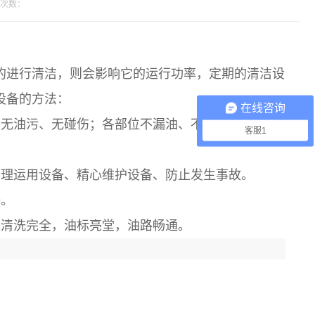
次数：
的进行清洁，则会影响它的运行功率，定期的清洁设
设备的方法：
在线咨询
等无油污、无碰伤；各部位不漏油、不漏水、不漏
客服1
合理运用设备、精心维护设备、防止发生事故。
好。
线清洗完全，油标亮堂，油路畅通。