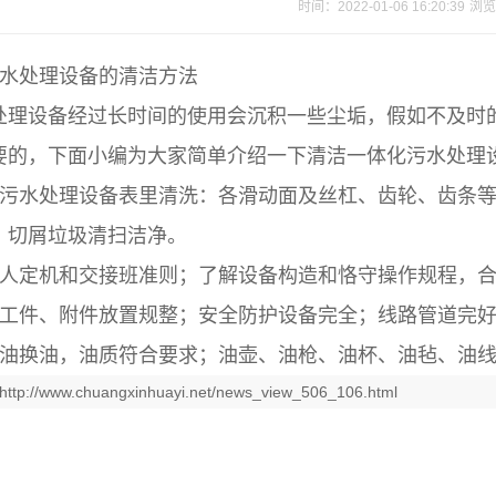
时间：2022-01-06 16:20:39
浏览
水处理设备的清洁方法
处理设备经过长时间的使用会沉积一些尘垢，假如不及时
要的，下面小编为大家简单介绍一下清洁一体化污水处理
化污水处理设备表里清洗：各滑动面及丝杠、齿轮、齿条
；切屑垃圾清扫洁净。
定人定机和交接班准则；了解设备构造和恪守操作规程，
、工件、附件放置规整；安全防护设备完全；线路管道完
加油换油，油质符合要求；油壶、油枪、油杯、油毡、油
http://www.chuangxinhuayi.net/news_view_506_106.html