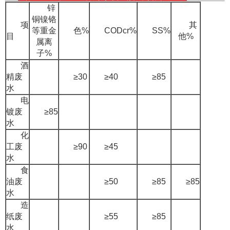
锌
铜镍铬
项
其
等重金
色%
CODcr%
SS%
目
他%
属离
子%
酒
精废
≥30
≥40
≥85
水
电
镀废
≥85
水
化
工废
≥90
≥45
水
食
油废
≥50
≥85
≥85
水
造
纸废
≥55
≥85
水